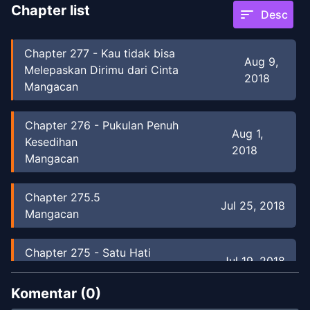
Chapter list
sort
Desc
Chapter
277
-
Kau tidak bisa
Aug 9,
Melepaskan Dirimu dari Cinta
2018
Mangacan
Chapter
276
-
Pukulan Penuh
Aug 1,
Kesedihan
2018
Mangacan
Chapter
275.5
Jul 25, 2018
Mangacan
Chapter
275
-
Satu Hati
Jul 19, 2018
Mangacan
Komentar (
0
)
Chapter
274.5
-
Side Story: Ratu