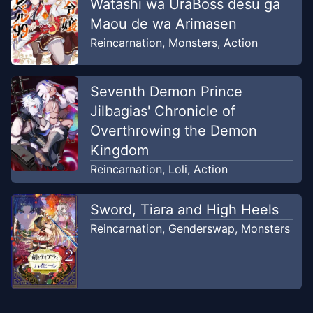
Watashi wa UraBoss desu ga
Maou de wa Arimasen
Chapter
270.5
-
Side Story
Jun 7, 2018
Reincarnation
,
Monsters
,
Action
Mangacan
Chapter
270
-
Pertemuan dengan
Seventh Demon Prince
Jun 7,
yang Tak Dikenal
Jilbagias' Chronicle of
2018
Mangacan
Overthrowing the Demon
Kingdom
Chapter
269
-
Kehidupan
May 29,
Reincarnation
,
Loli
,
Action
Purgatori
2018
Mangacan
Sword, Tiara and High Heels
Reincarnation
,
Genderswap
,
Monsters