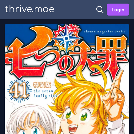
thrive.moe
Login