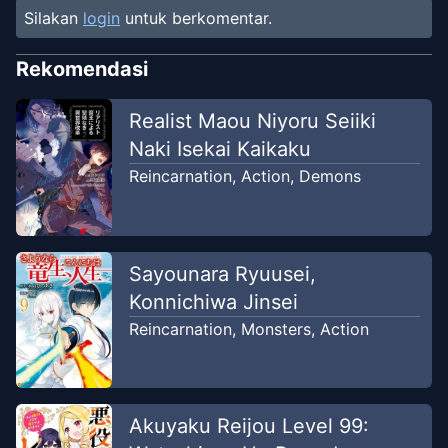
Jul 19,
Silakan
login
untuk berkomentar.
Altar
2018
Mangacan
Rekomendasi
Chapter
274
-
Malaikat Jatuh
Jul 10,
Realist Maou Niyoru Seiiki
Keputusasaan, Mael
2018
Naki Isekai Kaikaku
Mangacan
Reincarnation
,
Action
,
Demons
Chapter
273
-
Korban Perang Suci
Jul 3, 2018
Mangacan
Sayounara Ryuusei,
Chapter
272
-
Pertempuran
Jun 20,
Konnichiwa Jinsei
Abadi
2018
Reincarnation
,
Monsters
,
Action
Mangacan
Chapter
271
-
Perasaan yang
Jun 13,
Tulus
Akuyaku Reijou Level 99:
2018
Mangacan