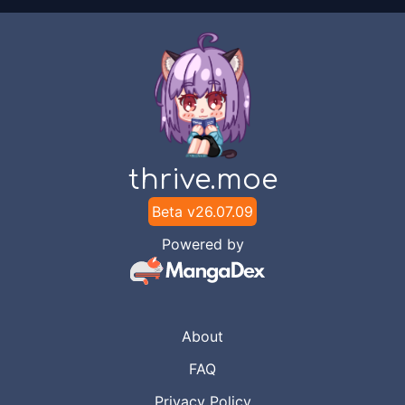
thrive.moe
Beta v
26.07.09
Powered by
About
FAQ
Privacy Policy