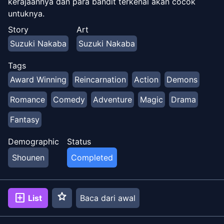
kerajaannya dan para bandit terkenal akan cocok
untuknya.
Story
Art
Suzuki Nakaba
Suzuki Nakaba
Tags
Award Winning
Reincarnation
Action
Demons
Romance
Comedy
Adventure
Magic
Drama
Fantasy
Demographic
Status
Shounen
Completed
star
add_box
List
Baca dari awal