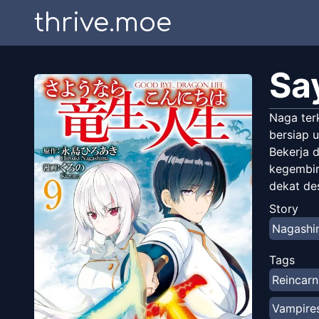
thrive.moe
Sa
Naga ter
bersiap u
Bekerja 
kegembira
dekat de
Story
Nagashi
Tags
Reincarn
Vampire