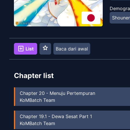
Demogra
Shoune
star
add_box
List
Baca dari awal
Chapter list
Chapter
20
-
Menuju Pertempuran
KoMBatch Team
Chapter
19.1
-
Dewa Sesat Part 1
KoMBatch Team