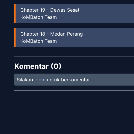
Chapter
19
-
Dewas Sesat
KoMBatch Team
Chapter
18
-
Medan Perang
KoMBatch Team
Chapter
17
-
Serangan Balasan
Komentar (
Frdss
0
)
Silakan
login
untuk berkomentar.
Chapter
17
-
Serangan Balik
KoMBatch Team
Chapter
16
-
Situasi Sulit
Frdss
Chapter
15
-
Cemoohan Putri Bunga Iblis