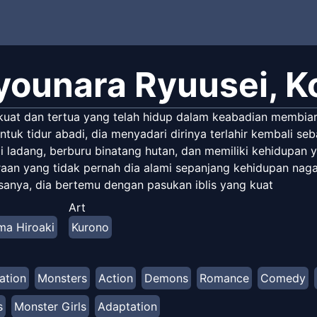
younara Ryuusei, K
kuat dan tertua yang telah hidup dalam keabadian membiark
ntuk tidur abadi, dia menyadari dirinya terlahir kembali s
di ladang, berburu binatang hutan, dan memiliki kehidupan
an yang tidak pernah dia alami sepanjang kehidupan nagany
sanya, dia bertemu dengan pasukan iblis yang kuat
Art
ma Hiroaki
Kurono
ation
Monsters
Action
Demons
Romance
Comedy
s
Monster Girls
Adaptation