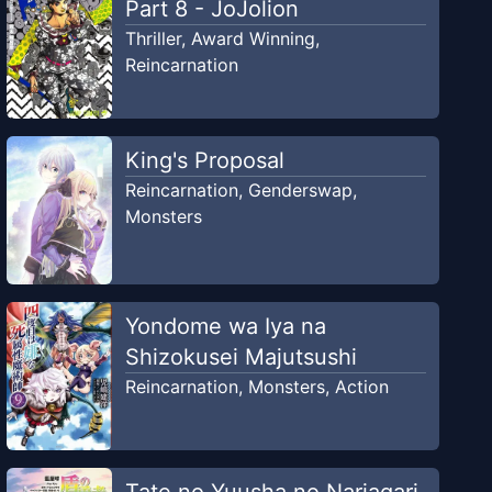
Part 8 - JoJolion
Thriller
,
Award Winning
,
Reincarnation
King's Proposal
Reincarnation
,
Genderswap
,
Monsters
Yondome wa Iya na
Shizokusei Majutsushi
Reincarnation
,
Monsters
,
Action