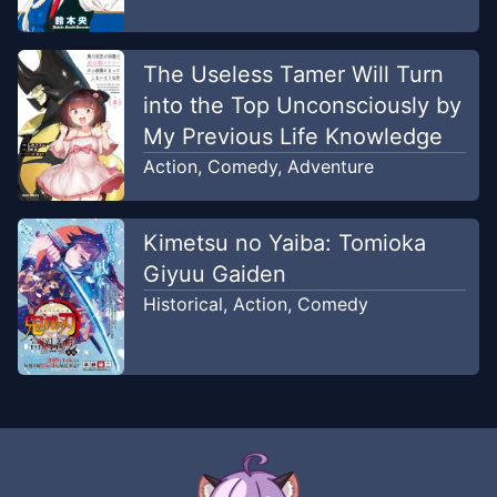
Chapter
584
-
Insiden
Dec 26,
Porchemy
2025
PML-TL
The Useless Tamer Will Turn
into the Top Unconsciously by
Chapter
583
-
Gray Terminal
My Previous Life Knowledge
Dec 26, 2025
PML-TL
Action
,
Comedy
,
Adventure
Chapter
582
-
Luffy dan Ace
Dec 26, 2025
PML-TL
Kimetsu no Yaiba: Tomioka
Giyuu Gaiden
Chapter
581
-
Masa Depan yang
Historical
,
Action
,
Comedy
Dec 26,
Mendekat
2025
PML-TL
Chapter
580
-
Akhir Perang
Dec 26, 2025
PML-TL