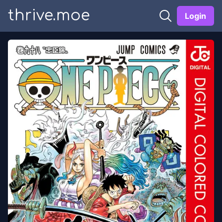
thrive.moe
Login