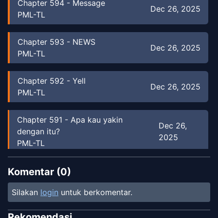
Chapter
594
-
Message
Dec 26, 2025
PML-TL
Chapter
593
-
NEWS
Dec 26, 2025
PML-TL
Chapter
592
-
Yell
Dec 26, 2025
PML-TL
Chapter
591
-
Apa kau yakin
Dec 26,
dengan itu?
2025
PML-TL
Chapter
590
-
Adikku
Komentar (
0
)
Dec 26, 2025
PML-TL
Silakan
login
untuk berkomentar.
Chapter
589
-
Kehendak Angin
Dec 26, 2025
Rekomendasi