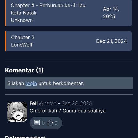
Chapter
4
-
Perburuan ke-4: Ibu
Apr 14,
Kota Natali
2025
Unknown
Chapter
3
Dec 21, 2024
LoneWolf
Komentar (
1
)
Silakan
login
untuk berkomentar.
Fell
@
neron
-
Sep 29, 2025
Ch eror kah ? Cuma dua soalnya
thumb_up
comment
0
0