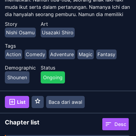
muda ikut serta dalam pertarungan. Namanya Ichi dan
dia hanyalah seorang pemburu. Namun dia memiliki
kekuatan untuk membalikkan dunia sihir dalam kisah
Story
Art
fantasi perburuan sihir epik ini!
Nishi Osamu
Usazaki Shiro
Tags
Action
Comedy
Adventure
Magic
Fantasy
Demographic
Status
Shounen
Ongoing
star
add_box
List
Baca dari awal
Chapter list
sort
Desc