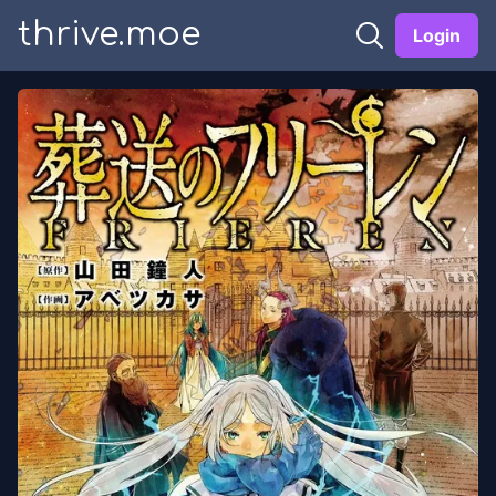
thrive.moe
Login