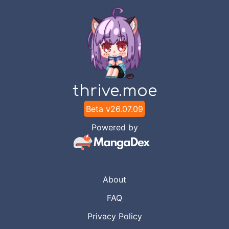
Chapter
26
-
Hadiah Untuk
Nov 23,
Seorang Pejuang
2020
Tenseiscans Group
Chapter
25
-
Desa Pedang
Nov 7, 2020
Tenseiscans Group
thrive.moe
Chapter
24
-
Harapan Elf
Beta v
26.07.09
Nov 4, 2020
Tenseiscans Group
Powered by
Chapter
23
-
Kemenangan dan
Oct 27,
Pemakaman
2020
Tenseiscans Group
About
FAQ
Chapter
22
-
Timbangan
Oct 20,
Kepatuhan
Privacy Policy
2020
Tenseiscans Group