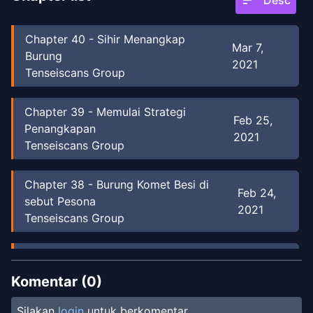
sort
Desc
Chapter
40
-
Sihir Menangkap
Mar 7,
Burung
2021
Tenseiscans Group
Chapter
39
-
Memulai Strategi
Feb 25,
Penangkapan
2021
Tenseiscans Group
Chapter
38
-
Burung Komet Besi di
Feb 24,
sebut Pesona
2021
Tenseiscans Group
Chapter
37
-
Ujian Tingkat Satu
Feb 14, 2021
Tenseiscans Group
Komentar (
0
)
Silakan
login
untuk berkomentar.