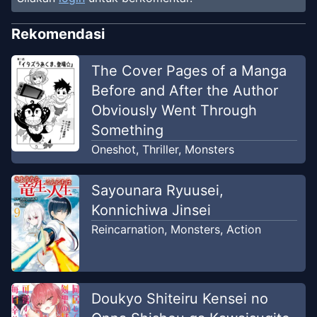
Chapter
36
-
Dukungan
Feb 6,
Emosional
2021
Rekomendasi
Tenseiscans Group
The Cover Pages of a Manga
Chapter
35
-
Kesempatan Untuk
Feb 6,
Before and After the Author
Berpetualang
2021
Tenseiscans Group
Obviously Went Through
Something
Chapter
34
-
Patung Pahlawan
Oneshot
,
Thriller
,
Monsters
Feb 5, 2021
Tenseiscans Group
Sayounara Ryuusei,
Chapter
33
-
Kakek Voll
Konnichiwa Jinsei
Feb 5, 2021
Tenseiscans Group
Reincarnation
,
Monsters
,
Action
Chapter
32
-
Keluarga Orden
Jan 13, 2021
Tenseiscans Group
Doukyo Shiteiru Kensei no