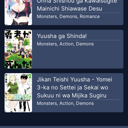
Onna Shishou ga Kawaisugite
Chapter
31
-
Bunga Kekacauan
Jan 2, 2021
Tenseiscans Group
Mainichi Shiawase Desu
Monsters
,
Demons
,
Romance
Chapter
30
-
Teratai Cermin
Dec 16, 2020
Tenseiscans Group
Yuusha ga Shinda!
Monsters
,
Action
,
Demons
Chapter
29
-
Orang Dewasa
Dec 5,
Ideal
2020
Tenseiscans Group
Chapter
28
-
Priest &
Dec 2,
Jikan Teishi Yuusha - Yomei
Penyesalan
2020
3-ka no Settei ja Sekai wo
Tenseiscans Group
Sukuu ni wa Mijika Sugiru
Monsters
,
Action
,
Demons
Chapter
27
-
Priest Dari Desa
Nov 23,
Biasa
2020
Tenseiscans Group