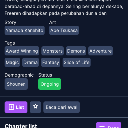
berabad-abad di depannya. Seiring berlalunya dekade,
Freeren dihadapkan pada perubahan dunia dan
kefanaan manusia. Setelah satu pertemuan terakhir
Story
Art
dengan semua tim lamanya, dia menyadari bahwa
Yamada Kanehito
Abe Tsukasa
waktu yang dia habiskan bersama teman-temannya
terlalu singkat dan dia tidak akan pernah memiliki
Tags
kesempatan untuk mengenal mereka lebih baik.
Award Winning
Monsters
Demons
Adventure
Menghadapi kebenaran ini, Friren memutuskan untuk
memulai perjalanan lain tetapi kali ini dengan tujuan
Magic
Drama
Fantasy
Slice of Life
mempelajari apa artinya menjadi manusia.
Demographic
Status
Shounen
Ongoing
star
add_box
List
Baca dari awal
Chapter list