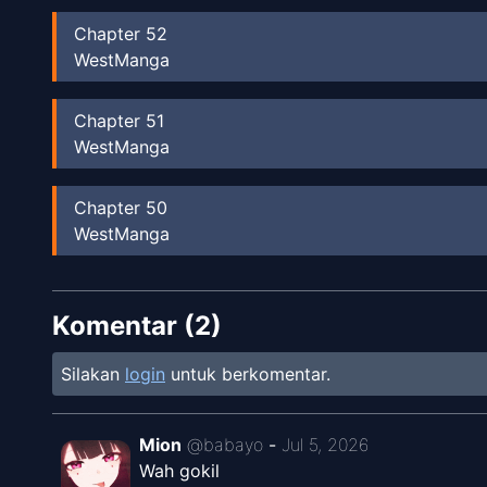
Chapter
52
WestManga
Chapter
51
WestManga
Chapter
50
WestManga
Chapter
49
Komentar (
WestManga
2
)
Silakan
login
untuk berkomentar.
Chapter
48
WestManga
Mion
@
babayo
-
Jul 5, 2026
Chapter
47
Wah gokil