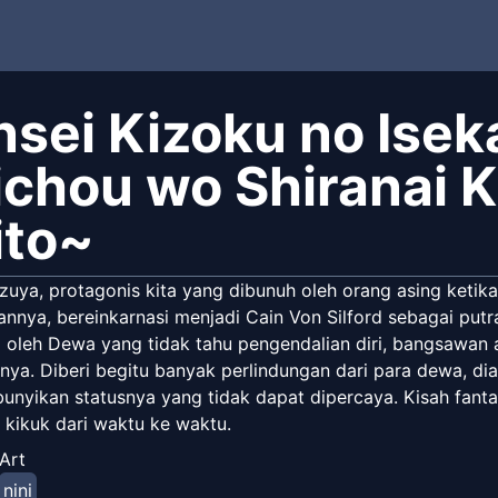
nsei Kizoku no Ise
ichou wo Shiranai 
ito~
azuya, protagonis kita yang dibunuh oleh orang asing keti
nnya, bereinkarnasi menjadi Cain Von Silford sebagai putra
ngi oleh Dewa yang tidak tahu pengendalian diri, bangsawa
gnya. Diberi begitu banyak perlindungan dari para dewa, di
nyikan statusnya yang tidak dapat dipercaya. Kisah fantasi
 kikuk dari waktu ke waktu.
Art
nini