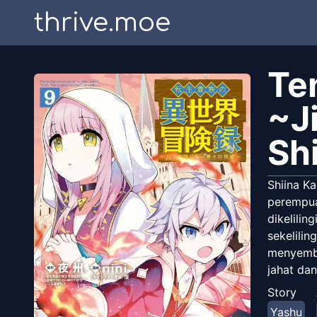
thrive.moe
Te
~J
Sh
Shiina K
perempua
dikelili
sekelilin
menyembu
jahat dan
Story
Yashu