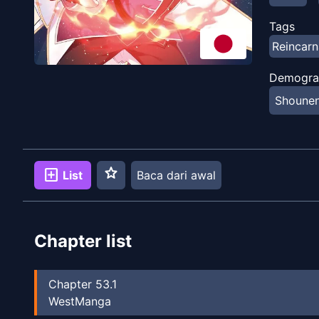
Tags
Reincarn
Demogra
Shoune
star
add_box
List
Baca dari awal
Chapter list
Chapter
53.1
WestManga