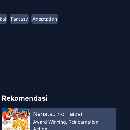
kai
Fantasy
Adaptation
Rekomendasi
Nanatsu no Taizai
Award Winning
,
Reincarnation
,
Action