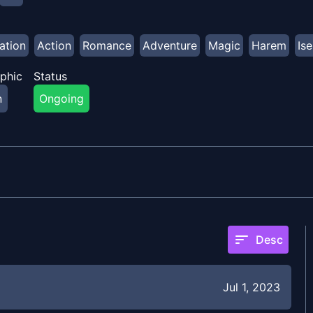
ation
Action
Romance
Adventure
Magic
Harem
Ise
phic
Status
n
Ongoing
sort
Desc
Jul 1, 2023