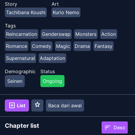
Kuga Mushiki ditugaskan untuk bersekolah sebagai
Story
Art
kekasihnya yang sudah meninggal sehingga tidak ada
Tachibana Koushi
Kurio Nemo
yang tahu kebenarannya… Dia ditakuti oleh teman
sekelasnya dan bahkan gurunya. Hidupnya menjadi
Tags
lebih menyusahkan saat dia bertemu kembali dengan
Reincarnation
Genderswap
Monsters
Action
adik perempuannya yang meminta konseling tentang
cintanya pada adik laki-lakinya sendiri - dia!
Romance
Comedy
Magic
Drama
Fantasy
Supernatural
Adaptation
Demographic
Status
Seinen
Ongoing
star
add_box
List
Baca dari awal
Chapter list
sort
Desc