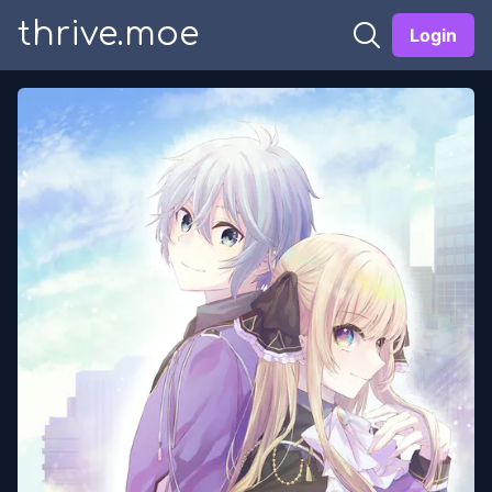
thrive.moe
Login