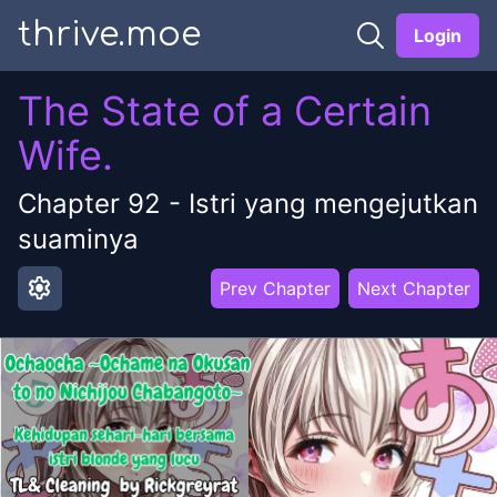
thrive.moe
Login
The State of a Certain
Wife.
Chapter
92
-
Istri yang mengejutkan
suaminya
settings
Prev Chapter
Next Chapter