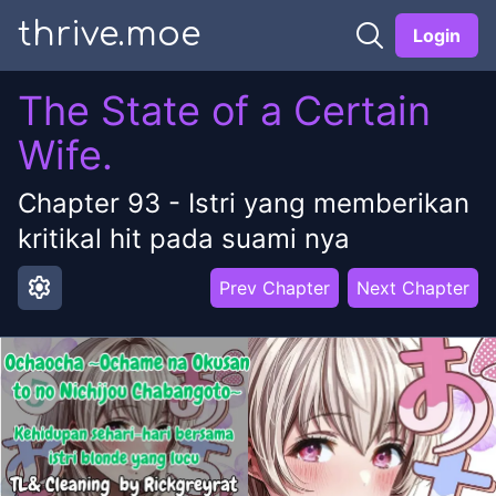
thrive.moe
Login
The State of a Certain
Wife.
Chapter
93
-
Istri yang memberikan
kritikal hit pada suami nya
settings
Prev Chapter
Next Chapter