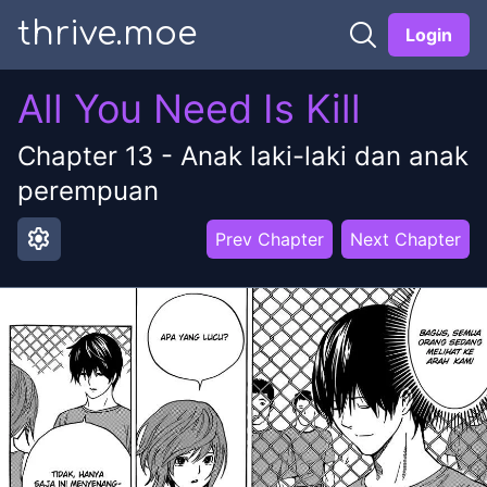
thrive.moe
Login
All You Need Is Kill
Chapter
13
-
Anak laki-laki dan anak
perempuan
settings
Prev Chapter
Next Chapter