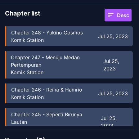
Chapter list
sort
Desc
Chapter
248
-
Yukino Cosmos
Jul 25, 2023
Komik Station
Chapter
247
-
Menuju Medan
Jul 25,
Pertempuran
2023
Komik Station
Chapter
246
-
Reina & Hamrio
Jul 25, 2023
Komik Station
Chapter
245
-
Seperti Birunya
Jul 25,
Lautan
2023
Komik Station