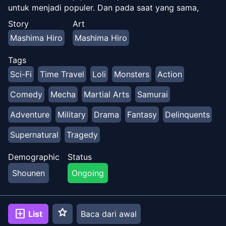
untuk menjadi populer. Dan pada saat yang sama,
robot mulai menjadi gila? Sebuah manga baru dari
Story
Art
Hiro Mashima, dari [Rave Master] dan [Fairy Tail]
Mashima Hiro
Mashima Hiro
Tags
Sci-Fi
Time Travel
Loli
Monsters
Action
Comedy
Mecha
Martial Arts
Samurai
Adventure
Military
Drama
Fantasy
Delinquents
Supernatural
Tragedy
Demographic
Status
Shounen
Ongoing
star
add_box
List
Baca dari awal