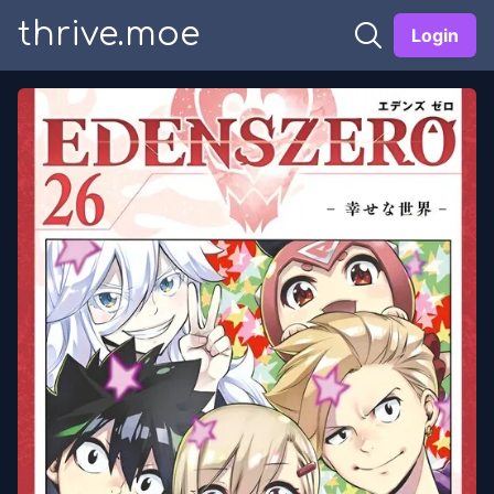
thrive.moe
Login