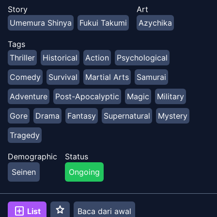
sebagai harapan terakhir untuk kelangsungan hidup
Story
Art
umat manusia. 13 dewa akan bertarung melawan 13
Umemura Shinya
Fukui Takumi
Azychika
juara manusia dalam pertempuran satu lawan satu
untuk memutuskan apakah umat manusia hidup atau
Tags
mati.
Thriller
Historical
Action
Psychological
Comedy
Survival
Martial Arts
Samurai
Adventure
Post-Apocalyptic
Magic
Military
Gore
Drama
Fantasy
Supernatural
Mystery
Tragedy
Demographic
Status
Seinen
Ongoing
star
add_box
List
Baca dari awal