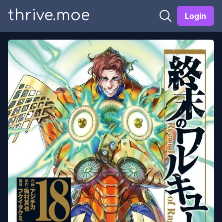
thrive.moe
Login