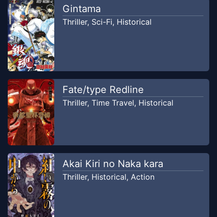
Sains
Gintama
2022
Alex Scanlation
Thriller
,
Sci-Fi
,
Historical
Chapter
22
-
Pecundang yang
Apr 6,
Buruk
2026
Alex Scanlation
Fate/type Redline
Thriller
,
Time Travel
,
Historical
Akai Kiri no Naka kara
Thriller
,
Historical
,
Action