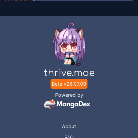
thrive.moe
Beta v
26.07.09
Powered by
About
FAQ