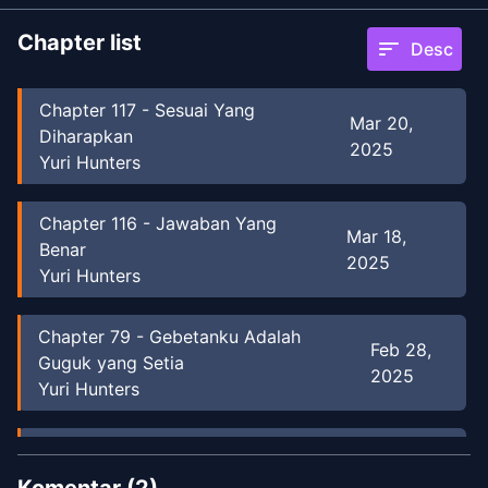
Chapter list
sort
Desc
Chapter
117
-
Sesuai Yang
Mar 20,
Diharapkan
2025
Yuri Hunters
Chapter
116
-
Jawaban Yang
Mar 18,
Benar
2025
Yuri Hunters
Chapter
79
-
Gebetanku Adalah
Feb 28,
Guguk yang Setia
2025
Yuri Hunters
Chapter
78
-
Kamu Terlalu Mudah
Dec 28,
Ditebak
Komentar (
2
)