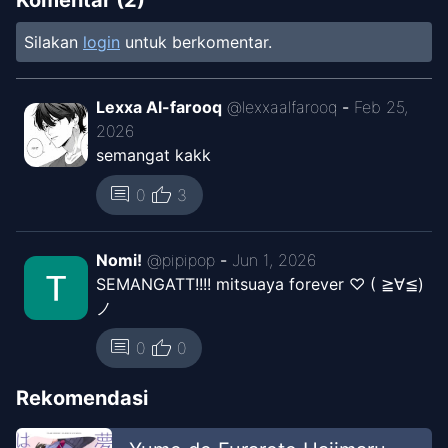
2024
Unknown
Silakan
login
untuk berkomentar.
Chapter
77
-
Padahal Aku Kan
Dec 25,
Cuma Asal Jawab
2024
Lexxa Al-farooq
@
lexxaalfarooq
-
Feb 25,
Unknown
2026
semangat kakk
Chapter
76
-
Aku dan "Cowok
Dec 24,
thumb_up
comment
0
3
Itu"
2024
Unknown
Nomi!
@
pipipop
-
Jun 1, 2026
Chapter
75
-
Koga-san dan "Onii-
SEMANGATT!!!! mitsuaya forever ♡ ( ≧∀≦)
Dec 24,
san"
ノ
2024
Unknown
thumb_up
comment
0
0
Chapter
74
-
Nggak Ada Yang
Aug 13,
Rekomendasi
Perlu Ditakuti
2024
Yuri Hunters