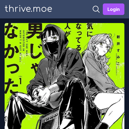
thrive.moe
Login