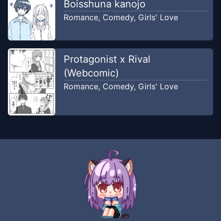
Yuri Hunters
Boisshuna kanojo
Romance
,
Comedy
,
Girls' Love
Chapter
68
-
Kami Berada di Sisi
Jul 25,
Menunggu
2024
Yuri Hunters
Protagonist x Rival
(Webcomic)
Chapter
67
-
Jarak
Romance
,
Comedy
,
Girls' Love
Jul 22, 2024
Yuri Hunters
Chapter
66
-
Paman, Ponakan dan
Jul 20,
Musik
2024
Yuri Hunters
Chapter
65
-
Ini Lagu Yang Ingin
Jul 17,
Aku Dengar
2024
Yuri Hunters