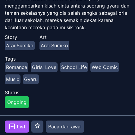
menggambarkan kisah cinta antara seorang gyaru dan
teman sekelasnya yang dia salah sangka sebagai pria
dari luar sekolah, mereka semakin dekat karena
kecintaan mereka pada musik rock.
Story
Art
Arai Sumiko
Arai Sumiko
Tags
Romance
Girls' Love
School Life
Web Comic
Music
Gyaru
Status
Ongoing
star
add_box
List
Baca dari awal