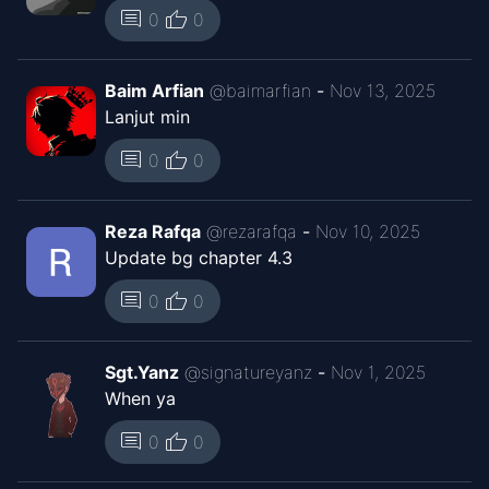
thumb_up
comment
0
0
Baim Arfian
@
baimarfian
-
Nov 13, 2025
Lanjut min
thumb_up
comment
0
0
Reza Rafqa
@
rezarafqa
-
Nov 10, 2025
Update bg chapter 4.3
thumb_up
comment
0
0
Sgt.Yanz
@
signatureyanz
-
Nov 1, 2025
When ya
thumb_up
comment
0
0