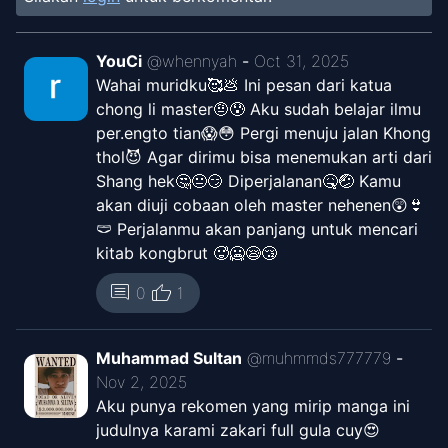
Chapter
2
-
Kunjungan Ke Rumah
YouCi
@
whennyah
-
Oct 31, 2025
Oct 11, 2025
Dhana Land
Wahai muridku🥰💩 Ini pesan dari katua
chong li master🤨😰 Aku sudah belajar ilmu
per.engto tian😱😳 Pergi menuju jalan Khong
Chapter
1
-
Putri yang Dingin
Oct 5, 2025
thol😈 Agar dirimu bisa menemukan arti dari
Dhana Land
Shang hek🤔😐😏 Diperjalanan🤒🤕 Kamu
akan diuji cobaan oleh master nehenen😲👙
🩲 Perjalanmu akan panjang untuk mencari
kitab kongbrut 🥵🥶😪😴
thumb_up
comment
0
1
Muhammad Sultan
@
muhmmds777779
-
Nov 2, 2025
Aku punya rekomen yang mirip manga ini
judulnya karami zakari full gula cuy😍