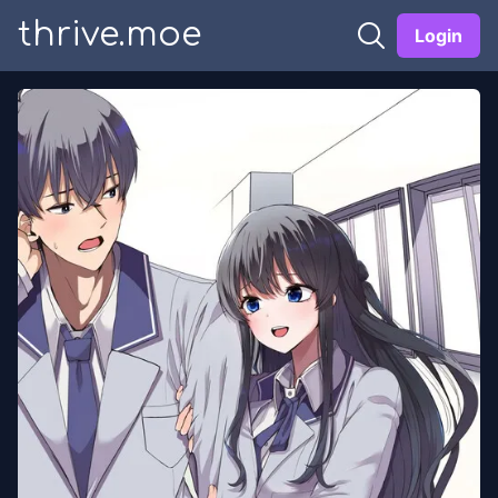
thrive.moe
Login