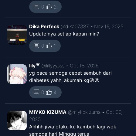
thumb_up
comment
0
2
Dika Perfeck
@
dika07387
-
Nov 16, 2025
Update nya setiap kapan min?
thumb_up
comment
0
1
lilyᄒ
@
lillyyysss
-
Oct 18, 2025
yg baca semoga cepet sembuh dari
diabetes yahh, akumah kg😜😜
thumb_up
comment
0
4
MIYKO KIZUMA
@
miykokizuma
-
Oct 30,
2025
Ahhhh jiwa otaku ku kambuh lagi wok
semoga hari Minggu terus