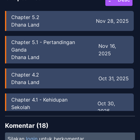
Chapter
5.2
Nov 28, 2025
Dhana Land
Chapter
5.1
-
Pertandingan
Nov 16,
Ganda
2025
Dhana Land
Chapter
4.2
Oct 31, 2025
Dhana Land
Chapter
4.1
-
Kehidupan
Oct 30,
Sekolah
2025
Dhana Land
Komentar (
18
)
Chapter
3
-
TUNANGAN
Oct 18, 2025
Silakan
login
untuk berkomentar.
Dhana Land