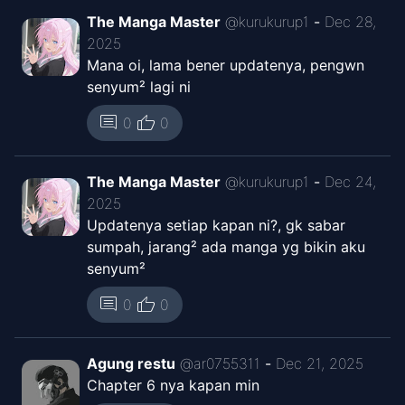
The Manga Master
@
kurukurup1
-
Dec 28,
2025
Mana oi, lama bener updatenya, pengwn
senyum² lagi ni
thumb_up
comment
0
0
The Manga Master
@
kurukurup1
-
Dec 24,
2025
Updatenya setiap kapan ni?, gk sabar
sumpah, jarang² ada manga yg bikin aku
senyum²
thumb_up
comment
0
0
Agung restu
@
ar0755311
-
Dec 21, 2025
Chapter 6 nya kapan min