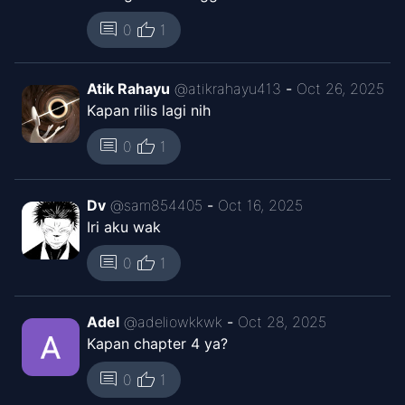
thumb_up
comment
0
1
Atik Rahayu
@
atikrahayu413
-
Oct 26, 2025
Kapan rilis lagi nih
thumb_up
comment
0
1
Dv
@
sam854405
-
Oct 16, 2025
Iri aku wak
thumb_up
comment
0
1
Adel
@
adeliowkkwk
-
Oct 28, 2025
Kapan chapter 4 ya?
thumb_up
comment
0
1