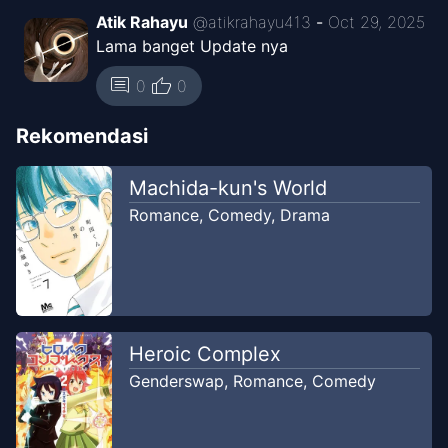
Atik Rahayu
@
atikrahayu413
-
Oct 29, 2025
Lama banget Update nya
thumb_up
comment
0
0
Rekomendasi
Machida-kun's World
Romance
,
Comedy
,
Drama
Heroic Complex
Genderswap
,
Romance
,
Comedy