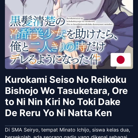
Kurokami Seiso No Reikoku
Bishojo Wo Tasuketara, Ore
to Ni Nin Kiri No Toki Dake
De Reru Yo Ni Natta Ken
Di SMA Seiryo, tempat Minato Ichijo, siswa kelas dua,
bersekolah, ada seorang gadis yang dikenal sebagai