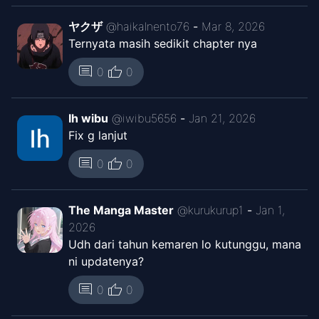
ヤクザ
@
haikalnento76
-
Mar 8, 2026
Ternyata masih sedikit chapter nya
thumb_up
comment
0
0
Ih wibu
@
iwibu5656
-
Jan 21, 2026
Fix g lanjut
thumb_up
comment
0
0
The Manga Master
@
kurukurup1
-
Jan 1,
2026
Udh dari tahun kemaren lo kutunggu, mana
ni updatenya?
thumb_up
comment
0
0