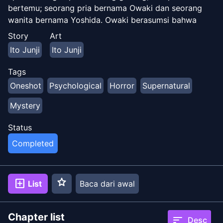
bertemu; seorang pria bernama Owaki dan seorang
wanita bernama Yoshida. Owaki berasumsi bahwa
mereka berdua di sana untuk melihat patahan
Story
Art
tersebut, yang telah menarik perhatian pers global.
Ito Junji
Ito Junji
Mengikuti suara-suara yang mengarah ke patahan
tersebut, keduanya terkagum-kagum oleh
Tags
pemandangan aneh di hadapan mereka: lubang-lubang
Oneshot
Psychological
Horror
Supernatural
berbentuk manusia yang tak terhitung jumlahnya di
permukaan batu yang tersingkap oleh gempa bumi.
Mystery
Status
Completed
star
add_box
List
Baca dari awal
Chapter list
sort
Desc