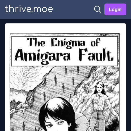
thrive.moe
Login