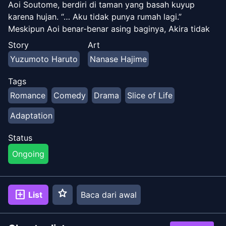
Aoi Soutome, berdiri di taman yang basah kuyup
karena hujan. “… Aku tidak punya rumah lagi.”
Meskipun Aoi benar-benar asing baginya, Akira tidak
bisa meninggalkan seorang gadis sendirian, jadi dia
Story
Art
membawanya pulang. "Terima kasih untuk
Yuzumoto Haruto
Nanase Hajime
bantuannya." “I-Tidak apa-apa…” Ketika Akira
mendengar tentang situasi rumit Aoi, dia memutuskan
Tags
untuk membantunya dan membiarkannya tinggal
Romance
Comedy
Drama
Slice of Life
bersamanya sampai dia pindah ke sekolah baru. Meski
bingung dengan pengaturan kohabitasi baru mereka,
Adaptation
keduanya perlahan semakin dekat satu sama lain. Ini
adalah kisah cinta dua orang yang berulang kali
Status
bertemu dan berpisah, seperti rekaman yang berputar.
Ongoing
star
add_box
List
Baca dari awal