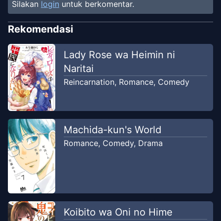
Silakan
login
untuk berkomentar.
Chapter
8
Dec 6, 2024
Hoshimanga (ID)
Rekomendasi
Chapter
7
Lady Rose wa Heimin ni
Sep 15, 2024
Hoshimanga (ID)
Naritai
Reincarnation
,
Romance
,
Comedy
Chapter
6
Jul 10, 2023
JKCscans
Chapter
5
Machida-kun's World
Mar 7, 2023
JKCscans
Romance
,
Comedy
,
Drama
Chapter
4
Jan 28, 2023
JKCscans
Chapter
3
Koibito wa Oni no Hime
Dec 14, 2022
JKCscans