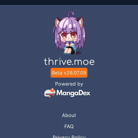
thrive.moe
Beta v
26.07.09
Powered by
About
FAQ
Privacy Policy