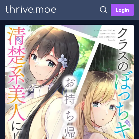
thrive.moe
Login