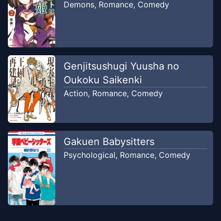
Demons
,
Romance
,
Comedy
Chapter
2
Nov 14, 2022
MangaIndo
Chapter
2
Genjitsushugi Yuusha no
Nov 6, 2022
JKCscans
Oukoku Saikenki
Action
,
Romance
,
Comedy
Chapter
1
Nov 12, 2022
MangaIndo
Gakuen Babysitters
Chapter
1
Oct 26, 2022
Psychological
,
Romance
,
Comedy
JKCscans