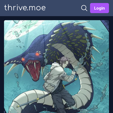
thrive.moe
Login