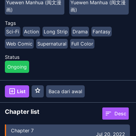
Yuewen Manhua (阅文漫
Yuewen Manhua (阅文漫
Misi: Memenangkan balapan mobil jalanan yang
画)
画)
dimodifikasi], dan seterusnya… Saat Zhang Heng
menumpuk kemenangan demi kemenangan, dia
Tags
semakin dekat dengan kebenaran dunia.
Sci-Fi
Action
Long Strip
Drama
Fantasy
Web Comic
Supernatural
Full Color
Status
Ongoing
star
add_box
List
Baca dari awal
Chapter list
sort
Desc
Chapter
7
Jul 20, 2022