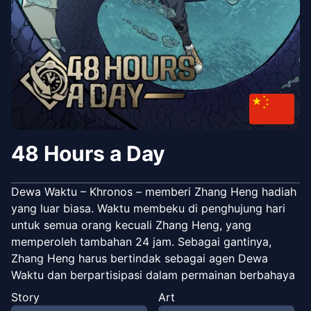
48 Hours a Day
Dewa Waktu – Khronos – memberi Zhang Heng hadiah
yang luar biasa. Waktu membeku di penghujung hari
untuk semua orang kecuali Zhang Heng, yang
memperoleh tambahan 24 jam. Sebagai gantinya,
Zhang Heng harus bertindak sebagai agen Dewa
Waktu dan berpartisipasi dalam permainan berbahaya
setiap bulan: Kelangsungan Hidup Pulau Terpencil [Misi
Story
Art
Tujuan: Bertahan selama 40 hari], Tokyo Drift [Tujuan