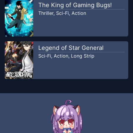
The King of Gaming Bugs!
Thriller
,
Sci-Fi
,
Action
Legend of Star General
Sci-Fi
,
Action
,
Long Strip