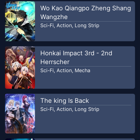
Chapter
1
Wo Kao Qiangpo Zheng Shang
Jul 6, 2022
Freeroms
Wangzhe
Sci-Fi
,
Action
,
Long Strip
Honkai Impact 3rd - 2nd
Herrscher
Sci-Fi
,
Action
,
Mecha
The king Is Back
Sci-Fi
,
Action
,
Long Strip