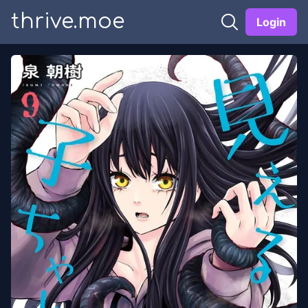
thrive.moe
Login