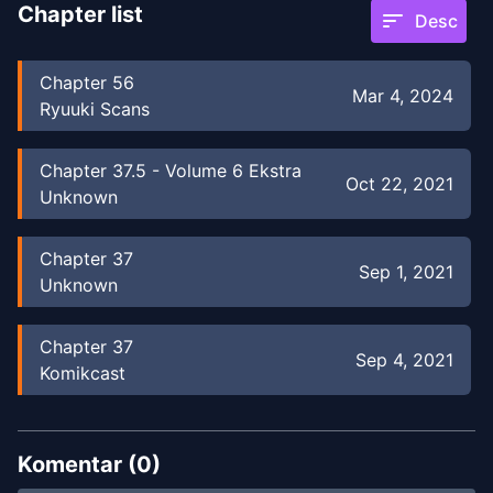
Chapter list
sort
Desc
Chapter
56
Mar 4, 2024
Ryuuki Scans
Chapter
37.5
-
Volume 6 Ekstra
Oct 22, 2021
Unknown
Chapter
37
Sep 1, 2021
Unknown
Chapter
37
Sep 4, 2021
Komikcast
Chapter
6
-
Vol. 1 Chapter 6
Jul 6, 2022
Nanasscans
Komentar (
0
)