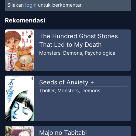
Silakan
login
untuk berkomentar.
Chapter
5
Oct 10, 2021
Akuyaku Scans
Rekomendasi
Chapter
4
The Hundred Ghost Stories
Oct 5, 2021
Akuyaku Scans
That Led to My Death
Monsters
,
Demons
,
Psychological
Chapter
3
Oct 1, 2021
Akuyaku Scans
Chapter
2
Seeds of Anxiety +
Sep 15, 2021
Akuyaku Scans
Thriller
,
Monsters
,
Demons
Chapter
2
May 4, 2019
orenjifoxy
Chapter
1
Majo no Tabitabi
Sep 12, 2021