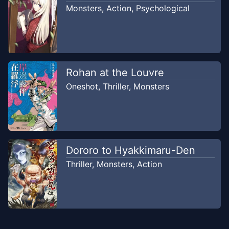
Akuyaku Scans
Monsters
,
Action
,
Psychological
Chapter
1
Apr 30, 2019
orenjifoxy
Rohan at the Louvre
Oneshot
,
Thriller
,
Monsters
Dororo to Hyakkimaru-Den
Thriller
,
Monsters
,
Action