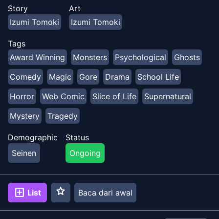
terbaiknya meskipun terjadi hal-hal supernatural.
Story
Art
Izumi Tomoki
Izumi Tomoki
Tags
Award Winning
Monsters
Psychological
Ghosts
Comedy
Magic
Gore
Drama
School Life
Horror
Web Comic
Slice of Life
Supernatural
Mystery
Tragedy
Demographic
Status
Seinen
Ongoing
star
add_box
List
Baca dari awal