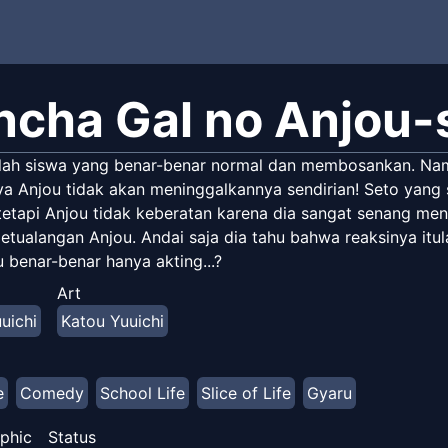
ncha Gal no Anjou-
lah siswa yang benar-benar normal dan membosankan. Namu
ya Anjou tidak akan meninggalkannya sendirian! Seto yang
tetapi Anjou tidak keberatan karena dia sangat senang meng
etualangan Anjou. Andai saja dia tahu bahwa reaksinya itu
 benar-benar hanya akting...?
Art
uichi
Katou Yuuichi
e
Comedy
School Life
Slice of Life
Gyaru
phic
Status