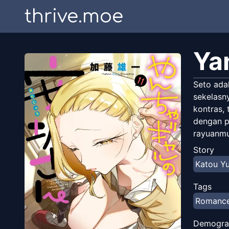
thrive.moe
Ya
Seto ada
sekelasn
kontras, 
dengan p
rayuanmu
Story
Katou Yu
Tags
Romanc
Demogra