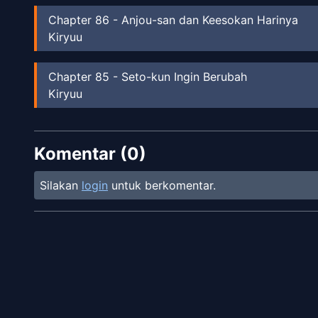
Chapter
86
-
Anjou-san dan Keesokan Harinya
Kiryuu
Chapter
85
-
Seto-kun Ingin Berubah
Kiryuu
Chapter
84
-
Toyoda-san Bingung Memilih Donat
Komentar (
Kiryuu
0
)
Silakan
login
untuk berkomentar.
Chapter
83
-
Anjou-san dan Perang Bola Salju
Kiryuu
Chapter
82
-
Anjou-san Suka Nasi Omelet
Kiryuu
Chapter
81
-
Anjou-san dan Biji Terakhir