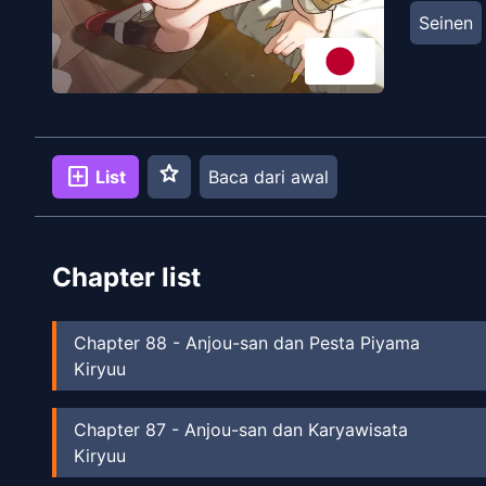
Seinen
star
add_box
List
Baca dari awal
Chapter list
Chapter
88
-
Anjou-san dan Pesta Piyama
Kiryuu
Chapter
87
-
Anjou-san dan Karyawisata
Kiryuu