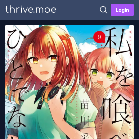
thrive.moe
Login