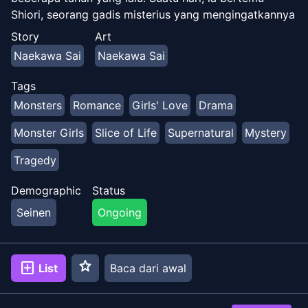
Shiori, seorang gadis misterius yang mengingatkannya
pada lautan, terutama dengan matanya yang biru
Story
Art
bening, tetapi Shiori segera mengungkapkan bahwa ia
Naekawa Sai
Naekawa Sai
sebenarnya adalah putri duyung yang telah lama
mencari Hinako.
Tags
Monsters
Romance
Girls' Love
Drama
Monster Girls
Slice of Life
Supernatural
Mystery
Tragedy
Demographic
Status
Seinen
Ongoing
star
add_box
List
Baca dari awal