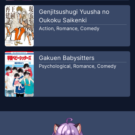
Chapter
265
Aug 9, 2023
Unknown
Genjitsushugi Yuusha no
Oukoku Saikenki
Chapter
264
Action
,
Romance
,
Comedy
Aug 9, 2023
Unknown
Chapter
263
Aug 9, 2023
Unknown
Gakuen Babysitters
Psychological
,
Romance
,
Comedy
Chapter
262
Aug 9, 2023
Unknown
Chapter
261
Aug 9, 2023
Unknown
Chapter
260
Aug 9, 2023
Unknown