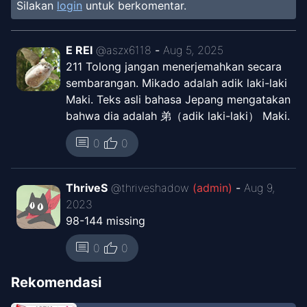
Silakan
login
untuk berkomentar.
Chapter
276
Aug 9, 2023
Unknown
E REI
@
aszx6118
-
Aug 5, 2025
211 Tolong jangan menerjemahkan secara
Chapter
275
Aug 9, 2023
sembarangan. Mikado adalah adik laki-laki
Unknown
Maki. Teks asli bahasa Jepang mengatakan
bahwa dia adalah 弟（adik laki-laki） Maki.
Chapter
274
Aug 9, 2023
Unknown
thumb_up
comment
0
0
Chapter
273
Aug 9, 2023
ThriveS
@
thriveshadow
(admin)
-
Aug 9,
Unknown
2023
98-144 missing
Chapter
272
Aug 9, 2023
thumb_up
comment
0
0
Unknown
Rekomendasi
Chapter
271
Aug 9, 2023
Unknown