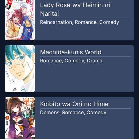
Lady Rose wa Heimin ni
Naritai
Chapter
270
Aug 9, 2023
Reincarnation
,
Romance
,
Comedy
Unknown
Chapter
269
Aug 9, 2023
Unknown
Machida-kun's World
Romance
,
Comedy
,
Drama
Chapter
268
Aug 9, 2023
Unknown
Chapter
267
Aug 9, 2023
Unknown
Koibito wa Oni no Hime
Demons
,
Romance
,
Comedy
Chapter
266
Aug 9, 2023
Unknown