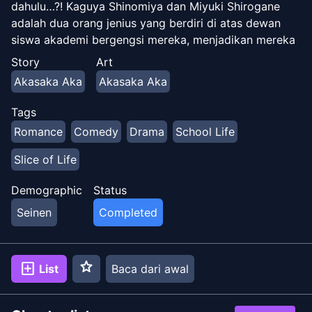
dahulu…?! Kaguya Shinomiya dan Miyuki Shirogane
adalah dua orang jenius yang berdiri di atas dewan
siswa akademi bergengsi mereka, menjadikan mereka
elit di antara elit. Tapi itu kesepian di puncak dan
Story
Art
masing-masing jatuh cinta pada yang lain. Hanya ada
Akasaka Aka
Akasaka Aka
satu masalah besar yang menghalangi kebahagiaan
mesra — mereka berdua terlalu sombong untuk
Tags
menjadi yang pertama mengakui perasaan romantis
Romance
Comedy
Drama
School Life
mereka dan dengan demikian menjadi "pecundang"
dalam persaingan cinta! Maka mulailah skema harian
Slice of Life
mereka untuk memaksa yang lain untuk mengaku
terlebih dahulu!
Demographic
Status
Seinen
Completed
star
add_box
List
Baca dari awal