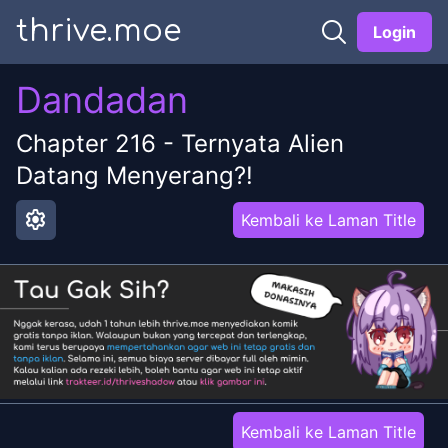
thrive.moe
Login
Dandadan
Chapter
216
-
Ternyata Alien
Datang Menyerang?!
settings
Kembali ke Laman Title
Kembali ke Laman Title