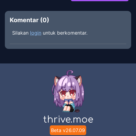
Komentar (
0
)
Silakan
login
untuk berkomentar.
thrive.moe
Beta v
26.07.09