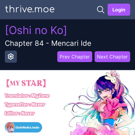
thrive.moe
Login
[Oshi no Ko]
Chapter
84
-
Mencari Ide
settings
Prev Chapter
Next Chapter