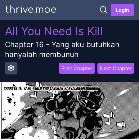
thrive.moe
Login
All You Need Is Kill
Chapter
16
-
Yang aku butuhkan
hanyalah membunuh
settings
Prev Chapter
Next Chapter