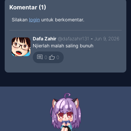
Komentar (
1
)
Silakan
login
untuk berkomentar.
Dafa Zahir
@
dafazahir131
-
Jun 9, 2026
Njierlah malah saling bunuh
thumb_up
comment
0
0